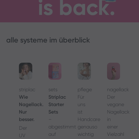
alle systeme im überblick
nagellack
striplac
sets
pflege
Der
Wie
Striplac
Für
vegane
Nagellack.
Starter
uns
Nagellack
Nur
Sets
ist
in
besser.
–
Handcare
einer
abgestimmt
genauso
Der
Vielzahl
auf
wichtig
UV