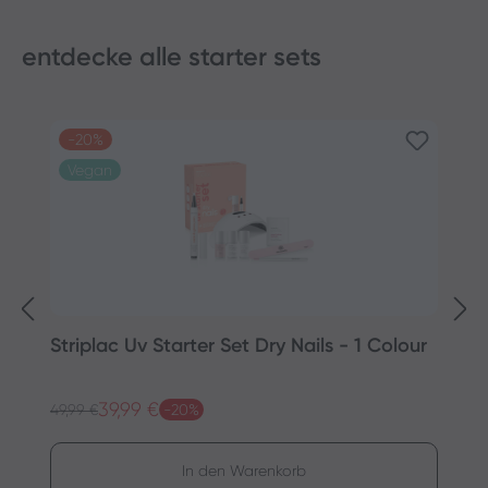
entdecke alle starter sets
Produktgalerie überspringen
-20%
Vegan
Striplac Uv Starter Set Dry Nails - 1 Colour
S
C
39,99 €
Regulärer Preis:
Re
Verkaufspreis:
49,99 €
-20%
V
59
In den Warenkorb