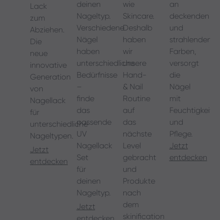
an
deinen
wie
Lack
deckenden
Nageltyp.
Skincare.
zum
und
Verschiedene
Deshalb
Abziehen.
strahlenden
Nägel
haben
Die
Farben,
haben
wir
neue
versorgt
unterschiedliche
unsere
innovative
die
Bedürfnisse
Hand-
Generation
Nägel
–
& Nail
von
mit
finde
Routine
Nagellack
Feuchtigkeit
das
auf
für
und
passende
das
unterschiedliche
Pflege.
UV
nächste
Nageltypen.
Jetzt
Nagellack
Level
Jetzt
entdecken
Set
gebracht
entdecken
für
und
deinen
Produkte
Nageltyp.
nach
dem
Jetzt
skinification
entdecken