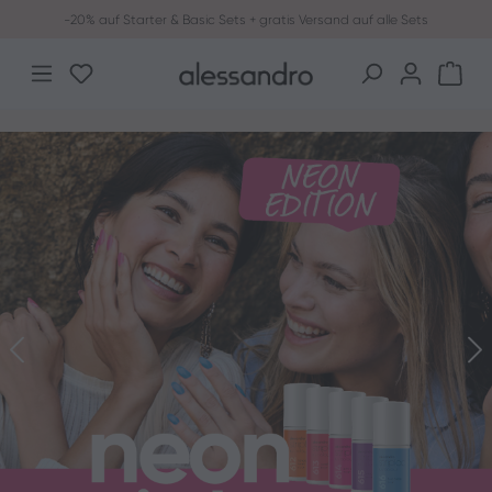
-20% auf Starter & Basic Sets + gratis Versand auf alle Sets
Zum Hauptinhalt springen
Du hast 0 Produkte auf dem Merkzettel
War
Bildergalerie überspringen