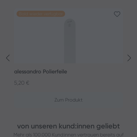
Produktgalerie überspringen
Bald wieder verfügbar
alessandro Polierfeile
B
5,20 €
1
Regulärer Preis:
R
Zum Produkt
von unseren kund:innen geliebt
Mehr als 100.000 Kund:innen vertrauen bereits auf