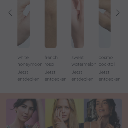
white
french
sweet
cosmo
i
honeymoon
rosa
watermelon
cocktail
Jetzt
Jetzt
Jetzt
Jetzt
J
entdecken
entdecken
entdecken
entdecken
e