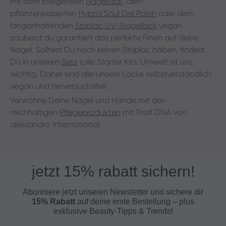
Mit dem pflegenden
Nagellack
, dem
pflanzenbasierten
Hybrid Soul Gel Polish
oder dem
langanhaltenden
Striplac UV-Nagellack
vegan
zauberst du garantiert das perfekte Finish auf deine
Nägel. Solltest Du noch keinen Striplac haben, findest
Du in unseren
Sets
tolle Starter Kits.
Umwelt ist uns
wichtig. Daher sind alle unsere Lacke selbstverständlich
vegan und tierversuchsfrei.
Verwöhne Deine Nägel und Hände mit den
reichhaltigen
Pflegeprodukten
mit Profi DNA von
alessandro International.
jetzt 15% rabatt sichern!
Abonniere jetzt unseren Newsletter und s
ichere dir
15% Rabatt
auf deine erste Bestellung – plus
exklusive Beauty-Tipps & Trends!