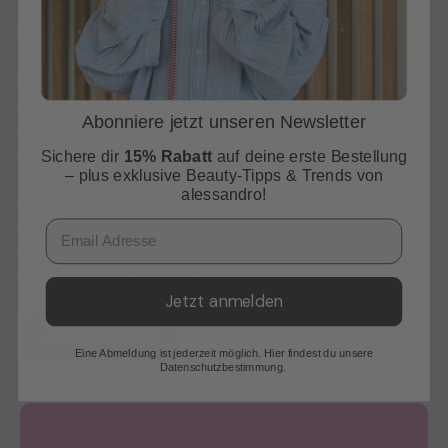
striplac uv starter set dry nails
Das perfekte Starter Set für trockene Nägel. Der
enthaltene Care & Gloss Pen versorgt trockene Nägel
Abonniere jetzt unseren Newsletter
mit einer extra Portion pflege und verleiht den Nägeln
abschließend einen zusätzlichen Glanz.
Sichere dir
15% Rabatt
auf deine erste Bestellung
– plus exklusive Beauty-Tipps & Trends von
alessandro!
• strahlend, hochpigmentierte UV Farben
• abziehen wie einen Sticker
Email
• kratzfest, kein Absplittern
• acetonfreie Ablösung möglich mit Peel Off Remover
Jetzt anmelden
Jetzt entdecken
Eine Abmeldung ist jederzeit möglich. Hier findest du unsere
Datenschutzbestimmung.